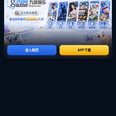
的助教团队在这个重大的环节上显得略显薄弱，缺乏系统性的分析和
针对性的调整，使得球员在场上难以发挥出最佳水平。
此外，助教团队需要与主教练密切沟通，确保战术对球员的适用性与
可操作性。当队伍在亚运会或世预赛等关键比赛中，助教团队不能仅
仅依赖以往的经验，需要有勇气去打破常规。马德兴认为，只有以严
谨的态度对待每一场比赛，助教团队才能为国足带来真正的变化。
3、改进国足定位球策略的重要性
改进国足定位球策略，对于提升整体战斗力具有重要意义。定位球往
往是决定比赛胜负的关键因素，合理的策略可以有效地将定位球转化
为进球机会，进而提升球队的士气和信心。同时，优化定位球策略也
是国足在国际赛场上与其他强队较量的重要手段。
马德兴提到，许多国际顶级球队如巴西和德国，都在定位球方面形成
了独特的战术体系。这种战术不仅强调球员之间的默契配合，还注重
场上的灵活应变。通过学习和借鉴这些成功经验，国足的助教团队能