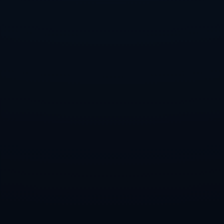
够在角色定位、空间把控以及策略选择上进行有效提升。
此外，对于选手的定位球技能进行专项强化训练，有助于提高国足在
关键时刻的战斗力。通过技术的提升和战术的创新，国足在面对不同
对手时不会显得手足无措。而这种进步将直接影响球队的成绩，并在
未来为国足的国际形象和信任度加分。
4、马德兴观点的启示
马德兴对国足定位球策略的质疑，实际上为我们提供了反思的契机。
他的这种关注不仅限于外在的战术安排，更是对国足内在机制的一种
试探。正是因为这种关切，国足的助教团队和管理层才能意识到需要
进行反思与改进，而不是满足于眼前取得的短暂成就。
在未来的比赛中，国足绝不能忽视任何细节，尤其是这样一个关键的
战术环节。通过马德兴的观点，我们更应该认识到，国足并非只需在
整体实力上提升，更重要的是对策略的细致打磨与实践落实。只有这
样，才能在国际足球舞台上站稳脚跟，遇到困难时也能具备处变不惊
的能力。