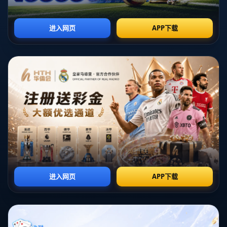
效的数据分析与战术演练。对于定位球的设定和应对措施，国足并未
展现出应有的灵活性和创造性，这也在某种程度上制约了其战术多样
性的发挥。
此外，国足在训练中对于定位球的练习和演练环节似乎也不够重视。
在核心球员缺乏精准的定位球技术时，其他队员如何跟进与配合也会
受到影响。这不仅反映了助教团队对于战术安排的疏忽，也显示出全
队在策略执行上的不协调。
2、助教团队审核机制
助教团队在制定和调整战术策略时，审核机制的健全与否直接影响到
国足的表现。马德兴质疑助教团队是否认真审核过国足的定位球策
略，这反映出目前团队在战术执行上的不成熟。他指出，助教团队在
战术制定过程中，是否能够充分利用数据分析工具，提前预测对手可
能的应对措施并加以制定反制方案，值得深思。
对于定位球策略的制定，助教团队应加强对球员个人能力的评估，结
合球员在不同场合的表现做出更为精细的安排。然而目前来看，国足