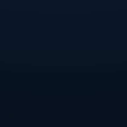
量高、恢复体系成熟的球队获得隐性优势。比如欧洲一些习惯多线作战的豪
程中转化为实质竞争力。