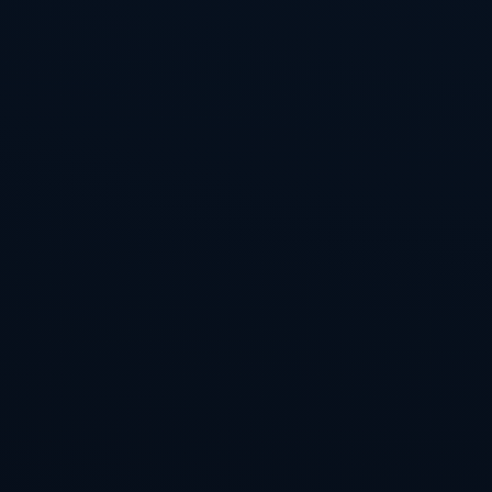
节奏加快与战术趋势的
从战术趋势上看,近几届
门不再只是偶发事件,
奏。
以强队为例,传统的“
代价。因此,我们有理