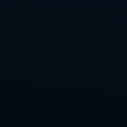
我们不妨设想一个案例分
在首战被逼平,第二轮
智选择,如何在前期就用
年轻化潮流与新兴球队