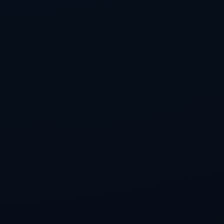
,意味着球队需要在训练和用人上进行前所未有的精细化设计。
做准备,而是为一条漫长赛程进行阶段性规划。