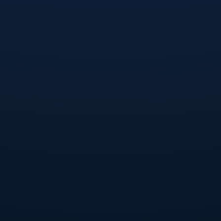
量是参赛队伍扩充到48支,这直接牵动赛程安排与比赛密度。传统的32队
观赛周期与更密集的小组赛节奏。与以往相比,小组赛阶段将成为真正意义
顾竞技公平与转播价值,主办方势必会将热门球队和传统豪门的大部分比赛安
。
的赛程很可能在连续作战与长途旅行之间寻找平衡,尤其是在美国加拿大墨
地理布局减少跨国奔波,而淘汰赛开始后才逐步向标志性球场集中。这样的
方案时必须优先考虑的课题。
概念的弱化
,2026年世界杯被视为一次真正意义上的洲际级大型物流与调度考验。赛
而言,比赛地点的不断切换会放大旅途疲劳,也会提升对身体状态与心理适应
,将直接反映在团队状态起伏上。
的“主场优势”可能会被弱化。除了墨西哥美国加拿大本土球队,大部分球