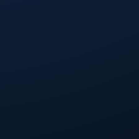
分组模式即将被改写,更多球队被纳入意味着比赛总场次将显著增
上的淘汰筛选带,每一轮的悬念与强弱对话的丰富度都会提升。
排在观众黄金时段,这不仅是商业考虑,也在无形中影响了各队
西哥三国多城市轮转的背景下。赛程预览中已经可以预见,小组
安排意味着,在小组赛阶段适应当地时差与气候条件,将成为每
程的设计不再是简单的“南到北”或“东到西”流向,而是跨越国界
力的要求;对球队管理层来说,如何通过科学数据规划行程、合
队都要面对多地辗转,没有某一座城市会成为长期驻地,这会让阵