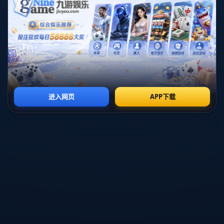
界杯期间 先为自己设定一个总预算 这个预算应该是在损失后也不会影
响生活的闲钱 然后再细分到每场比赛 一般不建议单场下注金额超过总
预算的 5到10百分比 例如 你整届世界杯只愿意投入两千元 那一场比
赛最好控制在一百到两百元之间 同时要预先界定 止损线 一旦连续几
场失利 就暂停下注 只看球不买彩 通过这种方式为冲动情绪加一道“安
全阀”
除了资金控制 信息分析 是提高胜率的核心 但分析不是看几条新闻或
者社交媒体热议就仓促下单 真正有价值的是细节数据 比如球队的 伤
停情况 历史对战 数据风格 心理压力和赛程密度 举个简单案例 上届世
界杯某传统强队小组赛首轮爆冷输球 很多人认为第二轮必然反弹 纷纷
重仓支持 但仔细看就会发现 那支球队后防核心受伤 主力门将状态不
佳 而对手却是一支反击速度极快的队伍 结果强队只是小胜 赢球却输
盘 很多只看名气 不看细节的人反而损失更大
世界杯下注中要警惕一种普遍心理误区 即所谓的 强队信仰和冷门恐惧
很多人习惯性相信 巴西 阿根廷 德国等传统豪门就应该在每一场都顺
利赢盘 更怕自己错过冷门 看到社交平台有人喊冷 就盲目跟风 其实 赔
率本身就包含了市场预期和风险补偿 当你看到一个看起来特别“诱人”