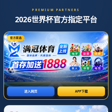
世界杯下注攻略及注意事项详解
所属分类：
雷速
发布时间：
2026-07-07T02:30:16+08:00