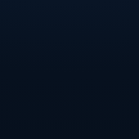
的赔率时 不妨反向思考 市场真正担心的是什么 是伤病 是战意 还是球
队在已经提前出线后可能轮换阵容 只有把赔率背后的逻辑看清楚 才不
至于被“高回报幻觉”牵着走
很多人喜欢在世界杯夜场追着比赛下注 尤其是看到上半场走势不如预
期 就急忙去买下半场或滚球盘 希望“反败为胜” 这种做法风险极大 因
为情绪已经处于波动状态 即便你知道应该理性分析 也很难真正静下来
研究盘口变化 滚球盘 需要对比赛节奏非常敏感 例如 哪一方体能下降
更明显 哪一方在战术上做出了有效调整 这些都远比单纯看比分更重要
对绝大多数人而言 事前做功课比现场追盘更安全