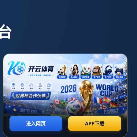
产品展示
新闻资讯
联系我们