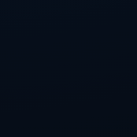
的球队 将拥有更高的夺冠概率。
尚在小组赛第三轮大胆轮换 在无须死拼的前提下让主力获得休息
策略会被进一步放大 —— 由于多了一轮淘汰赛 教练组必须
早早锁定出线资格 来争取在第三轮进行结构性轮换。对于赛程
旅行 就可能被迫在三场比赛中都全力出击 进入淘汰赛时体能