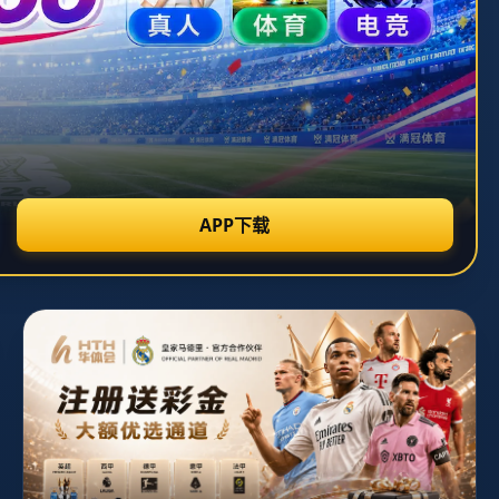
2026年世界杯全面赛程解析
所属分类：
雷速
发布时间：
2026-07-07T02:30:1
程解析与深入分析