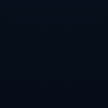
赛阶段对手平均强度适中 旅行距离适中 晋级后淘汰赛前两轮对阵相对平衡
与轮换策略案例解析
到 密集赛程往往把冠军和失败者区分开来。以2018年法国队为例 德
节奏始终保持在高位。到2026年 这种通过解读赛程主动管理体能曲线的
间 而不是一味追求场场全主力压制。
强弱差距更大的对碰将有所增加 一些传统强队可能会在小组赛前两轮通过
这是一大优势 但若赛程安排让他们在前两轮遭遇同组最强对手 再加上长途
黑马创造了可乘之机。