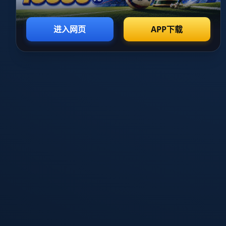
当世界杯首次扩军至48
年世界杯赛程设置不仅
提。下面就围绕赛程结
赛程整体框架与时间轴