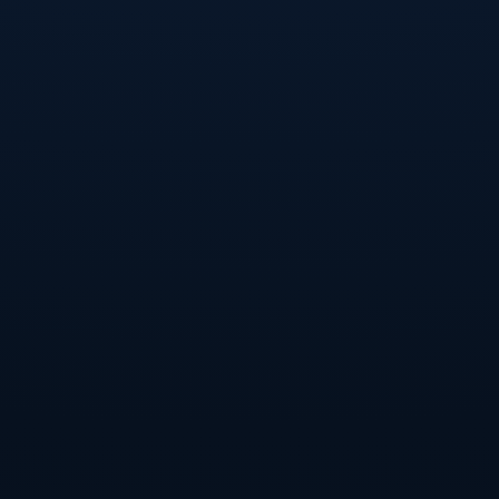
乏小组赛爆冷与黑马杀出重围的剧情 从赔率数据趋势角度看 冷门和黑马呈
而 真正的信号 常出现在赛前数小时至开赛前这段时间 若弱队一方的赔率
市场对弱队的抵抗能力有所预期 相反 黑马的形成更像是一个缓慢累积的过
赛阶段 若一支原本赔率居中的球队被持续调低 甚至逼近传统豪门 那么
有一支欧洲二线球队在小组赛中连克强敌 从赛前的高位夺冠赔率一路下探 
场高度动态化的一面 虽然最终结果仍受偶然因素影响 但从赔率数据趋势来