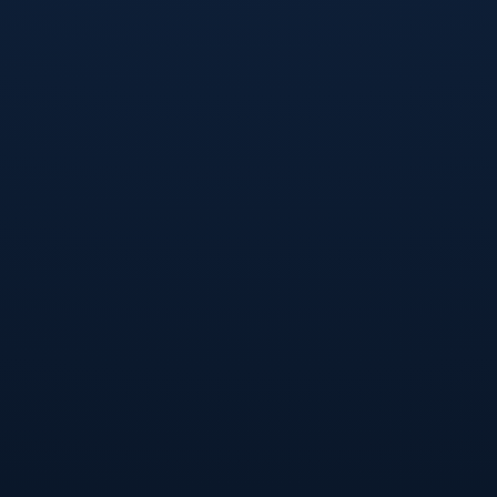
势的演化逻辑
据趋势 需要先理解从初盘到终盘的完整链条 一般来说 初盘 更接近机构
赛经验等 随着时间推进 即时赔率 会受到资金流向 情报曝光 舆论热度
可能意味着机构在通过提高回报率平衡投注分布 或是市场对强队的信心开
信息环境中 短时间内的大幅波动 极具分析价值 比如 临赛日前24小时
实现完全对冲 这种情况下 赔率趋势反映的不只是舆论跟风 更可能是专业
典型信号
中 可以归纳出几类常见的趋势信号 第一类是 稳中缓降 即某支热门球队
未出现重大负面变量 典型案例是部分传统强队在稳定出线后赔率略有下调 
员受伤的球队身上 比如 某届世界杯中 一支夺冠热门在小组赛首战爆冷输
短期异常拉升或急跌 这种情况多伴随重大突发事件 如核心球员赛前训练受
显痕迹
黑马如何在赔率中显形