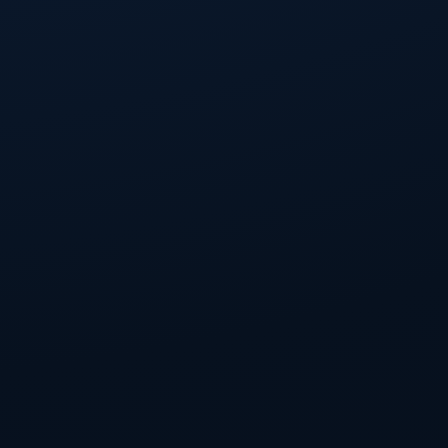
现出不同的演化轨迹 冷门往往是在单场比赛中爆发 初盘通常
出现非线性下降 让球盘略微向弱队倾斜 即使名义上强队依旧
程 从小组赛首轮开始 其不败战绩和良好状态会逐渐压低其晋
 数据本身就已经在为这支黑马的真实战力背书
在八强阶段 已与第二集团强队的赔率相差无几 这种从边缘到
看 黑马的崛起并非毫无征兆