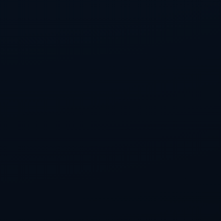
理的折中 因此 在解读时应把握几个原则 第一 将赔率趋势与
只盯着单场极端波动 而忽略了整个阶段性的走势 夺冠赔率 小组
民关注的重大赛事中 热点球队往往会因为媒体报道而被过度追
 隐含概率曲线拟合 甚至利用机器学习算法捕捉异常变化节点
 与其在进球数盘口上的赔率变化 可以判断市场是否低估了某
定价偏差