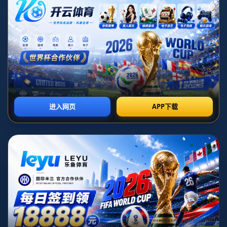
如何快速查询世界杯比赛时间安排的高效指南
每逢世界杯来临，球迷最大的烦恼往往不是“看哪一场”而是“什么时候
开球”。特别是遇到主办国与所在时区相差数小时甚至十几小时时，如
果不能快速查询世界杯比赛时间安排，不是半夜爬起来发现看错时
间，就是早上刷到赛后集锦才懊恼自己错过关键进球。要真正做到不
错一场、不看错时间，仅仅记住赛程表还远远不够，更重要的是掌握
一套高效、稳定又简单的查询方式，让你无论在家、通勤还是加班间
隙，都能第一时间确认下一场比赛的准确开球时间。
要想查询得又快又准，首先要明白一个核心原则 信息源越权威越好 查
询路径越顺手越好 这两者缺一不可。很多人习惯在搜索引擎里输入
“今晚世界杯几点开球”，虽然也能查到，但结果往往五花八门，有的
是旧赛季内容，有的是自媒体误传，还有的是时区没有转换过来的原
始时间。真正聪明的做法，是建立几条稳定的查询路径并形成习惯：
比如优先使用官方渠道确认原始赛程，再辅以靠谱的日历工具、本地
化体育平台和即时提醒服务，从而保证每次查询都又快又准。