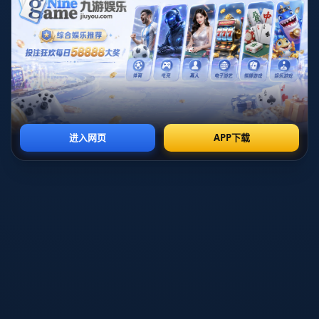
根据以往大赛经验，决赛通常安排在当地晚间黄金时间进行，以兼顾
全球主要市场的观赛时段。这往往导致亚洲与欧洲部分地区处于清晨
或深夜时段收看，因此在规划观赛前，就需要留意主办国所在时区与
自己所在地区的时差。决赛当天一般会预留更充足的热身与仪式时
间，从球队抵达球场、球员检录、国歌仪式、入场表演，再到正式开
球，整个流程比普通淘汰赛更完整，球迷在制定观赛时间表时，建议
提前至少30分钟入座或打开直播，以免错过那些充满情绪张力的“前戏
片段”。
决赛地点氛围与主办国多城市背景解析
2026世界杯由多国联合举办，多城市承办比赛的格局，使得决赛城市
天然带有更强的象征意义。无论最后坐镇决赛场地的是哪座城市，这
里都会成为高密度球迷流动与媒体报道的焦点。对现场观赛的球迷来
说，决赛日的城市交通、安保级别、进场时间和入场检查都会明显升
级，通常需要至少提前三小时抵达周边区域，以应对封路、绕行与检
票排队等现实问题。对于通过电视或网络观赛的球迷而言，多城市办
赛意味着更丰富的城市文化画面与更立体的现场转播视角：镜头会频