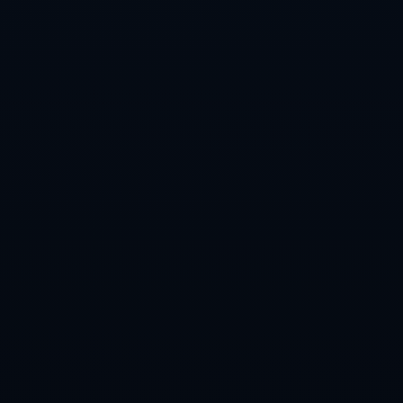
奏与犯规管理，为球队赢得喘息空间。观众可以通过观察前二十分钟
的触球质量与失误分布，判断哪支球队更快进入“习惯舞台”的状态。
球迷互动方式与社交观赛场景设计
现代世界杯决赛早已不再只是单纯的屏幕体验，而是一场多平台、多
空间的文化事件。对于线下观赛，如果无法去到现场，可以考虑与朋
友组织小规模观赛局：提前准备球队主题元素，如国家队配色的小
旗、围巾或简易装饰，让客厅或观影空间在视觉上更贴近球场氛围。
适量的零食与饮品可以提升观赛舒适度，但需注意避免过度饮酒影响
理性体验。线上社交方面，可以加入小范围的群聊或社区，与志同道
合的球迷进行基于战术、球员表现和实时数据的讨论，而非被无序弹
幕噪音干扰。对于喜欢内容创作的人来说，比赛结束后及时记录自己
的观赛感受、关键战术瞬间与情绪波动，往往能形成很有价值的个人
“世界杯记忆档案”。