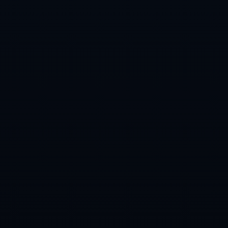
综上来看，2026世界杯决赛不仅是足球实力的终极对决，更是一场被
精心设计在时间、空间与媒介上的全球共赏活动。通过提前熟悉决赛