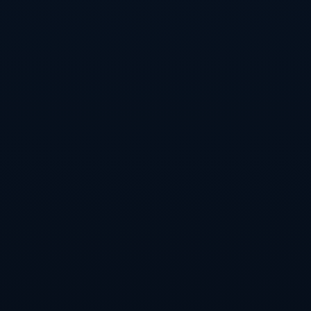
从赔率到预期进球
测离不开数据模型的帮助，但要注意，模型给出的从来不是答案 而是概率。
抗强队时的表现稳定性 一类基于球员俱乐部数据和预期进球 xG 模型，
比赛”，生成晋级概率与夺冠概率的区间估计。比如某届世界杯前，很多模
本模拟中，他们进入八强、四强乃至决赛的路径概率显著高于其他球队。对