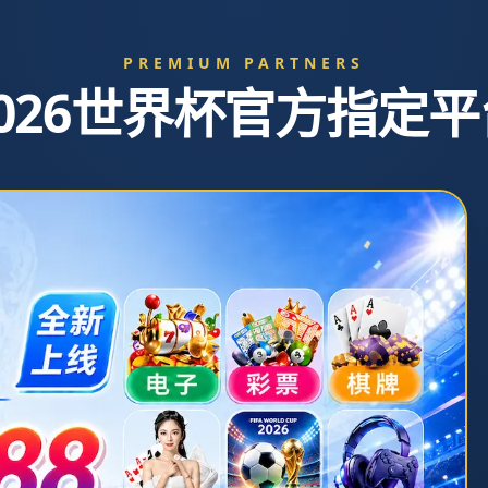
网站首页
关于我们