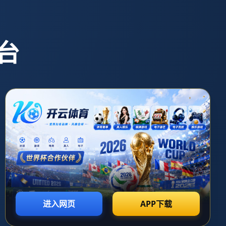
产品展示
新闻资讯
联系我们