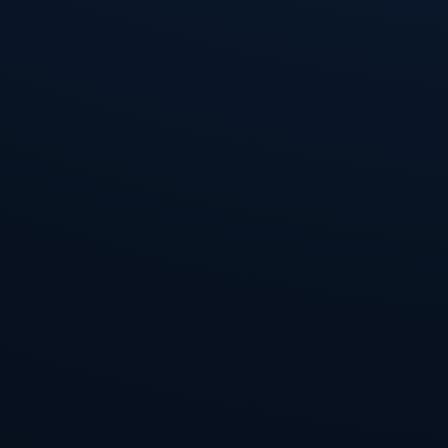
一支球队可以整体均衡
以完全量化却必须考虑