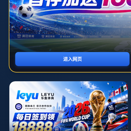
新闻中心
新闻资讯
公司新闻
行业动态
深度解析世界杯球队预
在所有国际体育赛事中
会翻车”的讨论，都会
到底基于哪些逻辑在运
心理之间微妙的平衡。