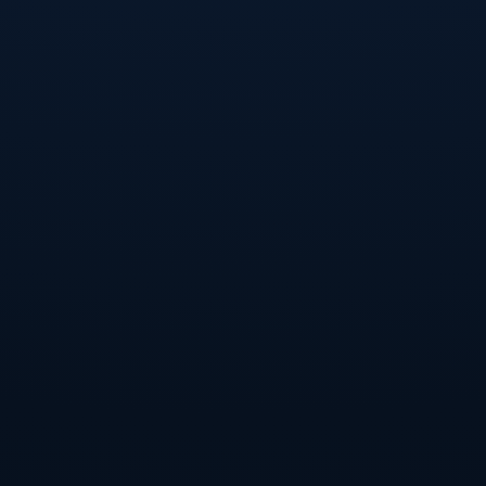
，但至少需要一到两名在关键场次中具备“改变比赛走势”能力的球员，这
的隐性变量。