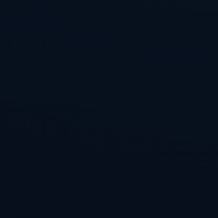
数据模型与概率视角 
深度解析世界杯球队预
评分，强调球队长期对
通过成千上万次“虚拟
冠”，而是因为在大样