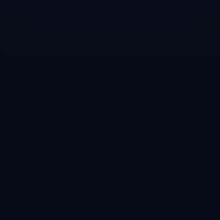
与技术分析的融合