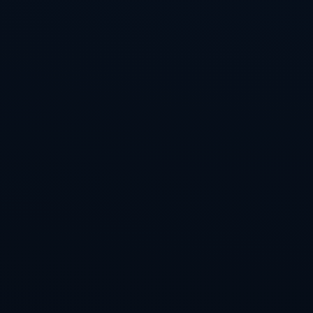
你哪些球队更有可能在
会发生，只是发生的条
案例拆解 从热门到冠
以某届世界杯为例，赛
丽，却在高压对抗中的
中场出球线路，这支热
绝对占优，却在比赛管
乱，避免陷入慢节奏的
标，同样深刻影响着从
黑马与冷门 模型难以
世界杯预测另一个绕不
测，是因为它们往往在
系，全队在防守端的横
消耗热门球队的体能和
位球得分能力超强、核