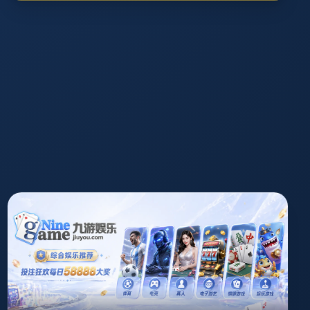
当前位置：
首页
>
新闻中心
夺冠热门
6+08:00
，关于“谁是夺冠热门”“黑马会从哪里杀出”“传统豪门是否
有价值的是弄清楚为什么这些球队被视为热门，以及预测模型
后的理性拆开看，让球迷在享受比赛的也能理解概率、战术与